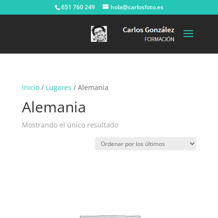
651 760 249
hola@carlosfoto.es
Inicio
/
Lugares
/ Alemania
Alemania
Mostrando el único resultado