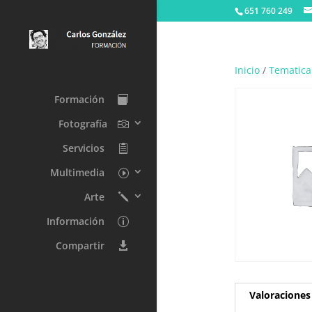
651 760 249
Inicio
/
Tematica
Formación
Fotografía
Servicios
Multimedia
Arte
Información
Compartir
Valoraciones 