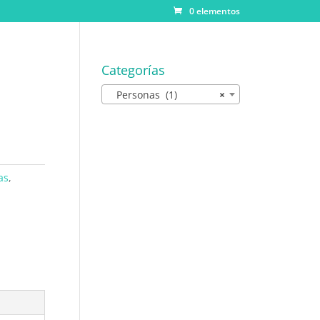
0 elementos
Categorías
Personas (1)
×
as
,