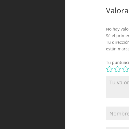
Valora
No hay valo
Sé el prime
Tu direcció
están marc
Tu puntuac